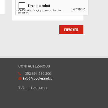
CONTACTEZ-NOUS
+352 691 280 200
info@coyoteprint.lu
TVA : LU 25344966