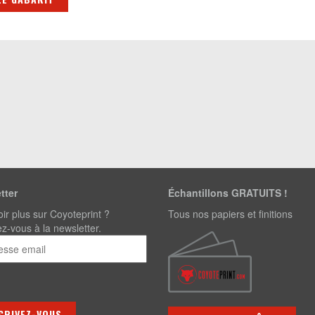
tter
Échantillons GRATUITS !
ir plus sur Coyoteprint ?
Tous nos papiers et finitions
-vous à la newsletter.