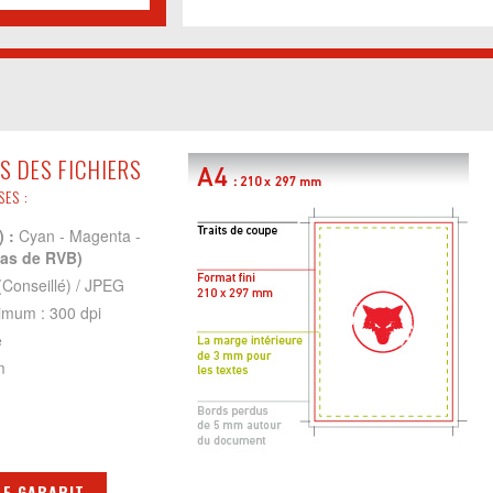
S DES FICHIERS
ES :
) :
Cyan - Magenta -
Pas de RVB)
Conseillé) / JPEG
imum : 300 dpi
e
m
LE GABARIT