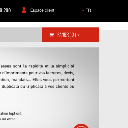
80 200
Espace client
FR
PANIER
( 0 )