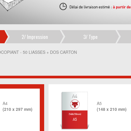
2/
Impression
3/
Type
COPIANT - 50 LIASSES + DOS CARTON
A4
A5
(210 x 297 mm)
(148 x 210 mm)