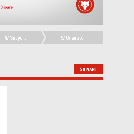
4/
Support
5/
Quantité