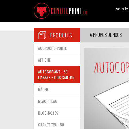
Vers le
PRODUITS
A PROPOS DE NOUS
ACCROCHE-PORTE
AFFICHE
AUTOCOPIANT - 50
LIASSES + DOS CARTON
BÂCHE
BEACH FLAG
BLOC-NOTES
CARNET TVA - 50