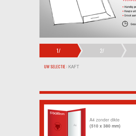
1/
2/
UW SELECTIE :
KAFT
A4 zonder dikte
(510 x 380 mm)